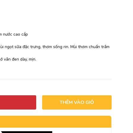
ìm nước cao cấp
i ngọt sữa đặc trưng, thơm sống rin. Mùi thơm chuẩn trầm
ớ vân đen dày, mịn.
THÊM VÀO GIỎ