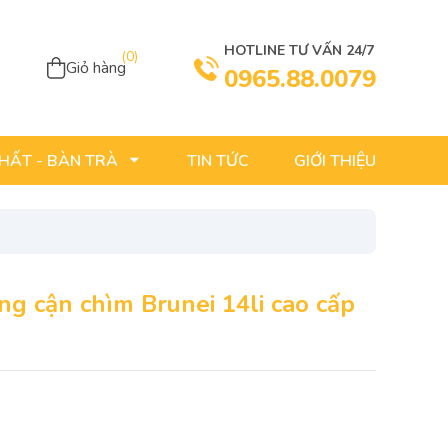
HOTLINE TƯ VẤN 24/7
(
0
)
Giỏ hàng
0965.88.0079
TIN TỨC
GIỚI THIỆU
THẤT - BÀN TRÀ
g cận chìm Brunei 14li cao cấp