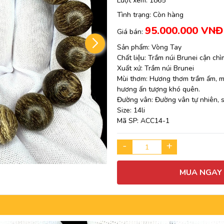
Lượt xem:
1865
Tình trạng:
Còn hàng
95.000.000 VNĐ
Giá bán:
Sản phẩm: Vòng Tay
Chất liệu: Trầm núi Brunei cận ch
Xuất xứ: Trầm núi Brunei
Mùi thơm: Hương thơm trầm ấm, mù
hương ấn tượng khó quên.
Đường vân: Đường vân tự nhiên, s
Size: 14li
Mã SP: ACC14-1
-
+
MUA NGAY