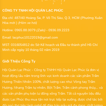
CÔNG TY TNHH HỘI QUÁN LẠC PHÚC
Địa chỉ: 487/40 Hoàng Sa, P. Võ Thị Sáu, Q.3, HCM (Phường Xuân
(Hẻm xe hơi)
Hòa mới )
Hotline: 0965.88.0079
(Zalo)
- 0936.09.2223
Email: lacphuc10122019@gmail.com
MST:
0316054812
do Sở Kế hoạch và Đầu tư thành phố Hồ Chí
Minh cấp ngày 10 tháng 02 năm 2019
Giới Thiệu Công Ty
Hội Quán Lạc Phúc - Công ty TNHH Hội Quán Lạc Phúc là đơn vị
hoạt động lâu năm trong lĩnh vực kinh doanh các sản phẩm Trầm
Hương Thiên Nhiên 100%, chất lượng cao như: Vòng tay Trầm
Hương, Nhang Trầm tự nhiên, Bột Trầm, Trầm cảnh phong thủy,... và
các sản phẩm phụ kiện lư đồng xông Trầm. Tất cả nguyên liệu đều
được Lạc Phúc thu mua tận nơi trực tiếp tại xưởng, được chế tác bởi
đội ngủ thợ tiện lành nghề để đảm bảo mẫu mã đa dạng, chất lượng