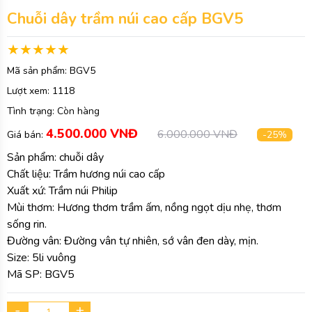
Chuỗi dây trầm núi cao cấp BGV5
Mã sản phẩm:
BGV5
Lượt xem:
1118
Tình trạng:
Còn hàng
4.500.000 VNĐ
6.000.000 VNĐ
Giá bán:
-25%
Sản phẩm: chuỗi dây
Chất liệu: Trầm hương núi cao cấp
Xuất xứ: Trầm núi Philip
Mùi thơm: Hương thơm trầm ấm, nồng ngọt dịu nhẹ, thơm
sống rin.
Đường vân: Đường vân tự nhiên, sớ vân đen dày, mịn.
Size: 5li vuông
Mã SP: BGV5
-
+