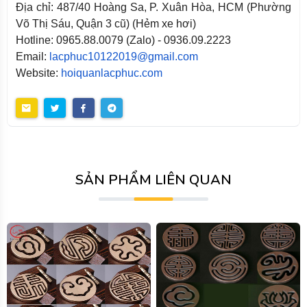
Địa chỉ: 487/40 Hoàng Sa, P. Xuân Hòa, HCM (Phường
Võ Thị Sáu, Quận 3 cũ) (Hẻm xe hơi)
Hotline: 0965.88.0079 (Zalo) - 0936.09.2223
Email:
lacphuc10122019@gmail.com
Website:
hoiquanlacphuc.com
SẢN PHẨM LIÊN QUAN