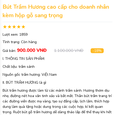
Bút Trầm Hương cao cấp cho doanh nhân
kèm hộp gỗ sang trọng
Lượt xem:
1859
Tình trạng:
Còn hàng
900.000 VNĐ
1.100.000 VNĐ
Giá bán:
-18%
I. THÔNG TIN SẢN PHẨM:
Chất liệu: trầm sánh
Nguồn gốc trầm hương: ViỆt Nam
II. BÚT TRẦM HƯƠNG là gì
Bút trầm hương được làm từ các mảnh trầm sánh. Hương thơm dịu
nhẹ, đường nét hoa văn tinh xảo và bắt mắt. Thân bút trầm trang trí
các đường viền được mạ vàng, tạo sự đẳng cấp, lịch lãm, thích hợp
dung làm quà tặng hoặc dung trong các cuộc hợp, kí kết quan
trọng. Ruột bút gỗ trầm hương dễ dàng tháo lắp để thể thay khi hết