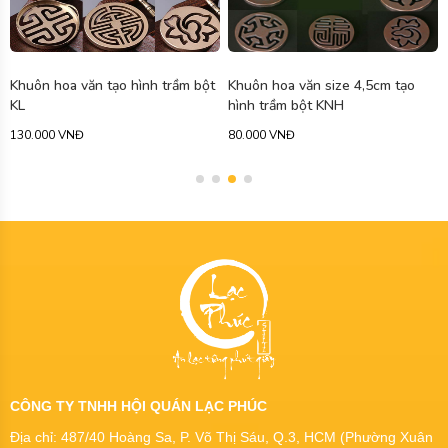
Khuôn hoa văn size 4,5cm tạo
Bộ dụng cụ tạo hình trầm hương
hình trầm bột KNH
bằng đồng 11 món cao cấp BDC1
80.000 VNĐ
1.000.000 VNĐ
-17%
1.200.000 VNĐ
CÔNG TY TNHH HỘI QUÁN LẠC PHÚC
Địa chỉ: 487/40 Hoàng Sa, P. Võ Thị Sáu, Q.3, HCM (Phường Xuân