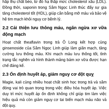
hấp thụ chất béo, từ đó hạ thấp mức cholesterol xấu (LDL).
Đồng thời, saponin trong Sâm Ngọc Linh thúc đẩy sự gia
tăng cholesterol tốt (HDL), giúp cân bằng mỡ máu và bảo vệ
hệ tim mạch khỏi nguy cơ bệnh lý.
2.2 Cải thiện lưu thông máu, ngăn ngừa xơ vữa
động mạch
Hoạt chất theaflavin trong trà Ô Long kết hợp cùng
ginsenoside của Sâm Ngọc Linh giúp làm giãn mạch, tăng
cường lưu thông máu. Khi mạch máu lưu thông tốt, tình
trạng tắc nghẽn và hình thành mảng bám xơ vữa được hạn
chế đáng kể.
2.3 Ổn định huyết áp, giảm nguy cơ đột quỵ
Magie, kali cùng nhiều hoạt chất sinh học trong trà và sâm
đóng vai trò quan trọng trong việc điều hòa huyết áp. Việc
duy trì mức huyết áp ổn định không chỉ giúp tim làm việc
hiệu quả mà còn giảm nguy cơ tai biến mạch máu não và
đột quỵ.