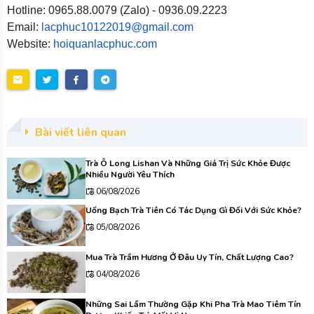
Hotline: 0965.88.0079 (Zalo) - 0936.09.2223
Email:
lacphuc10122019@gmail.com
Website:
hoiquanlacphuc.com
Bài viết liên quan
Trà Ô Long Lishan Và Những Giá Trị Sức Khỏe Được
Nhiều Người Yêu Thích
06/08/2026
Uống Bạch Trà Tiên Có Tác Dụng Gì Đối Với Sức Khỏe?
05/08/2026
Mua Trà Trầm Hương Ở Đâu Uy Tín, Chất Lượng Cao?
04/08/2026
Những Sai Lầm Thường Gặp Khi Pha Trà Mao Tiêm Tín