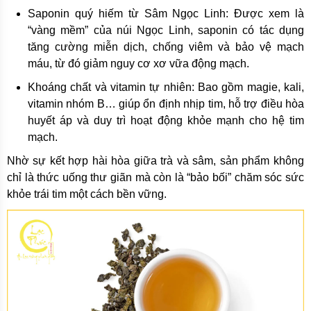
Saponin quý hiếm từ Sâm Ngọc Linh: Được xem là
“vàng mềm” của núi Ngọc Linh, saponin có tác dụng
tăng cường miễn dịch, chống viêm và bảo vệ mạch
máu, từ đó giảm nguy cơ xơ vữa động mạch.
Khoáng chất và vitamin tự nhiên: Bao gồm magie, kali,
vitamin nhóm B… giúp ổn định nhịp tim, hỗ trợ điều hòa
huyết áp và duy trì hoạt động khỏe mạnh cho hệ tim
mạch.
Nhờ sự kết hợp hài hòa giữa trà và sâm, sản phẩm không
chỉ là thức uống thư giãn mà còn là “bảo bối” chăm sóc sức
khỏe trái tim một cách bền vững.