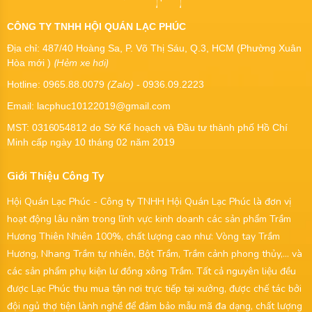
CÔNG TY TNHH HỘI QUÁN LẠC PHÚC
Địa chỉ: 487/40 Hoàng Sa, P. Võ Thị Sáu, Q.3, HCM (Phường Xuân
(Hẻm xe hơi)
Hòa mới )
Hotline: 0965.88.0079
(Zalo)
- 0936.09.2223
Email: lacphuc10122019@gmail.com
MST:
0316054812
do Sở Kế hoạch và Đầu tư thành phố Hồ Chí
Minh cấp ngày 10 tháng 02 năm 2019
Giới Thiệu Công Ty
Hội Quán Lạc Phúc - Công ty TNHH Hội Quán Lạc Phúc là đơn vị
hoạt động lâu năm trong lĩnh vực kinh doanh các sản phẩm Trầm
Hương Thiên Nhiên 100%, chất lượng cao như: Vòng tay Trầm
Hương, Nhang Trầm tự nhiên, Bột Trầm, Trầm cảnh phong thủy,... và
các sản phẩm phụ kiện lư đồng xông Trầm. Tất cả nguyên liệu đều
được Lạc Phúc thu mua tận nơi trực tiếp tại xưởng, được chế tác bởi
đội ngủ thợ tiện lành nghề để đảm bảo mẫu mã đa dạng, chất lượng