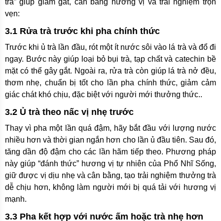
trà” giúp giảm gắt, cân bằng hương vị và trải nghiệm trọn
vẹn:
3.1 Rửa trà trước khi pha chính thức
Trước khi ủ trà lần đầu, rót một ít nước sôi vào lá trà và đổ đi
ngay. Bước này giúp loại bỏ bụi trà, tạp chất và catechin bề
mặt có thể gây gắt. Ngoài ra, rửa trà còn giúp lá trà nở đều,
thơm nhẹ, chuẩn bị tốt cho lần pha chính thức, giảm cảm
giác chát khó chịu, đặc biệt với người mới thưởng thức..
3.2 Ủ trà theo nấc vị nhẹ trước
Thay vì pha một lần quá đậm, hãy bắt đầu với lượng nước
nhiều hơn và thời gian ngắn hơn cho lần ủ đầu tiên. Sau đó,
tăng dần độ đậm cho các lần hãm tiếp theo. Phương pháp
này giúp “đánh thức” hương vị tự nhiên của Phổ Nhĩ Sống,
giữ được vị dịu nhẹ và cân bằng, tạo trải nghiệm thưởng trà
dễ chịu hơn, không làm người mới bị quá tải với hương vị
mạnh.
3.3 Pha kết hợp với nước ấm hoặc trà nhẹ hơn