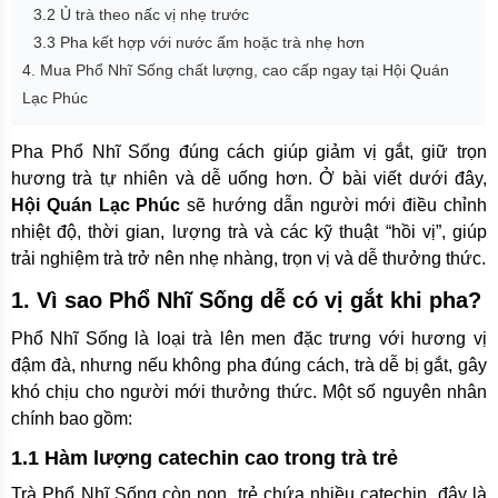
3.2 Ủ trà theo nấc vị nhẹ trước
3.3 Pha kết hợp với nước ấm hoặc trà nhẹ hơn
4. Mua Phổ Nhĩ Sống chất lượng, cao cấp ngay tại Hội Quán
Lạc Phúc
Pha Phổ Nhĩ Sống đúng cách giúp giảm vị gắt, giữ trọn
hương trà tự nhiên và dễ uống hơn. Ở bài viết dưới đây,
Hội Quán Lạc Phúc
sẽ hướng dẫn người mới điều chỉnh
nhiệt độ, thời gian, lượng trà và các kỹ thuật “hồi vị”, giúp
trải nghiệm trà trở nên nhẹ nhàng, trọn vị và dễ thưởng thức.
1. Vì sao Phổ Nhĩ Sống dễ có vị gắt khi pha?
Phổ Nhĩ Sống là loại trà lên men đặc trưng với hương vị
đậm đà, nhưng nếu không pha đúng cách, trà dễ bị gắt, gây
khó chịu cho người mới thưởng thức. Một số nguyên nhân
chính bao gồm:
1.1 Hàm lượng catechin cao trong trà trẻ
Trà Phổ Nhĩ Sống còn non, trẻ chứa nhiều catechin, đây là