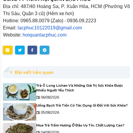
Địa chỉ: 487/40 Hoàng Sa, P. Xuân Hòa, HCM (Phường Võ
Thị Sáu, Quận 3 cũ) (Hẻm xe hơi)
Hotline: 0965.88.0079 (Zalo) - 0936.09.2223
Email:
lacphuc10122019@gmail.com
Website:
hoiquanlacphuc.com
Bài viết liên quan
Trà Ô Long Lishan Và Những Giá Trị Sức Khỏe Được
Nhiều Người Yêu Thích
06/08/2026
Uống Bạch Trà Tiên Có Tác Dụng Gì Đối Với Sức Khỏe?
05/08/2026
Mua Trà Trầm Hương Ở Đâu Uy Tín, Chất Lượng Cao?
04/08/2026