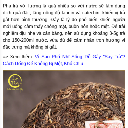
Pha trà với lượng lá quá nhiều so với nước sẽ làm dung
dịch quá đặc, tăng nồng độ tannin và catechin, khiến vị trà
gắt hơn bình thường. Đây là lý do phổ biến khiến người
mới uống cảm thấy chóng mặt, buồn nôn hoặc mệt. Để trải
nghiệm dịu nhẹ và cân bằng, nên sử dụng khoảng 3-5g trà
cho 150-200ml nước, vừa đủ để cảm nhận trọn hương vị
đặc trưng mà không bị gắt.
=> Xem thêm:
Vì Sao Phổ Nhĩ Sống Dễ Gây “Say Trà”?
Cách Uống Để Không Bị Mệt, Khó Chịu