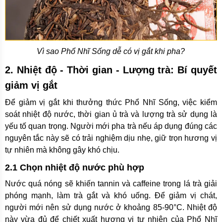
Vì sao Phổ Nhĩ Sống dễ có vị gắt khi pha?
2. Nhiệt độ - Thời gian - Lượng trà: Bí quyết
giảm vị gắt
Để giảm vị gắt khi thưởng thức Phổ Nhĩ Sống, việc kiểm
soát nhiệt độ nước, thời gian ủ trà và lượng trà sử dụng là
yếu tố quan trọng. Người mới pha trà nếu áp dụng đúng các
nguyên tắc này sẽ có trải nghiệm dịu nhẹ, giữ trọn hương vị
tự nhiên mà không gây khó chịu.
2.1 Chọn nhiệt độ nước phù hợp
Nước quá nóng sẽ khiến tannin và caffeine trong lá trà giải
phóng mạnh, làm trà gắt và khó uống. Để giảm vị chát,
người mới nên sử dụng nước ở khoảng 85-90°C. Nhiệt độ
này vừa đủ để chiết xuất hương vị tự nhiên của Phổ Nhĩ