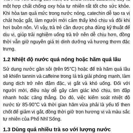
một hợp chất chống oxy hóa tự nhiên rất tốt cho sức khỏe.
Khi hòa tan quá mức trong nước nóng, catechin dễ tạo ra vị
chát hoặc gắt, làm người mới cảm thấy khó chịu và đôi khi
hơi buồn nôn. Vì vậy, trà trẻ cần được pha đúng kỹ thuật để
dịu vị, giúp trải nghiệm uống trà trở nên dễ chịu hơn, đồng
thời vẫn giữ nguyên giá trị dinh dưỡng và hương thơm đặc
trưng.
1.2 Nhiệt độ nước quá nóng hoặc hãm quá lâu
Sử dụng nước gần sôi (trên 95°C) hoặc để trà hãm quá lâu
sẽ khiến tannin và caffeine trong lá trà giải phóng mạnh, làm
dung dịch trở nên đậm đặc, vị gắt và khó uống. Đối với
người mới, điều này dễ gây cảm giác khó chịu, tim đập
nhanh hoặc căng thẳng. Do đó, việc kiểm soát nhiệt độ
nước từ 85-90°C và thời gian hãm vừa phải là yếu tố then
chốt để giảm vị gắt, đồng thời giữ trọn hương vị và màu sắc
tự nhiên của Phổ Nhĩ Sống.
1.3 Dùng quá nhiều trà so với lượng nước