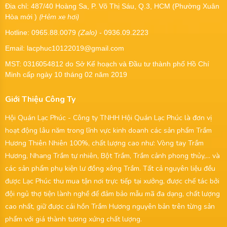
Địa chỉ: 487/40 Hoàng Sa, P. Võ Thị Sáu, Q.3, HCM (Phường Xuân
(Hẻm xe hơi)
Hòa mới )
Hotline: 0965.88.0079
(Zalo)
- 0936.09.2223
Email: lacphuc10122019@gmail.com
MST:
0316054812
do Sở Kế hoạch và Đầu tư thành phố Hồ Chí
Minh cấp ngày 10 tháng 02 năm 2019
Giới Thiệu Công Ty
Hội Quán Lạc Phúc - Công ty TNHH Hội Quán Lạc Phúc là đơn vị
hoạt động lâu năm trong lĩnh vực kinh doanh các sản phẩm Trầm
Hương Thiên Nhiên 100%, chất lượng cao như: Vòng tay Trầm
Hương, Nhang Trầm tự nhiên, Bột Trầm, Trầm cảnh phong thủy,... và
các sản phẩm phụ kiện lư đồng xông Trầm. Tất cả nguyên liệu đều
được Lạc Phúc thu mua tận nơi trực tiếp tại xưởng, được chế tác bởi
đội ngủ thợ tiện lành nghề để đảm bảo mẫu mã đa dạng, chất lượng
cao nhất, giữ được cái hồn Trầm Hương nguyên bản trên từng sản
phẩm với giá thành tương xứng chất lượng.