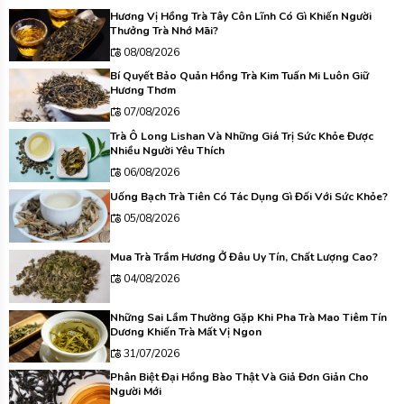
Hương Vị Hồng Trà Tây Côn Lĩnh Có Gì Khiến Người
Thưởng Trà Nhớ Mãi?
08/08/2026
Bí Quyết Bảo Quản Hồng Trà Kim Tuấn Mi Luôn Giữ
Hương Thơm
07/08/2026
Trà Ô Long Lishan Và Những Giá Trị Sức Khỏe Được
Nhiều Người Yêu Thích
06/08/2026
Uống Bạch Trà Tiên Có Tác Dụng Gì Đối Với Sức Khỏe?
05/08/2026
Mua Trà Trầm Hương Ở Đâu Uy Tín, Chất Lượng Cao?
04/08/2026
Những Sai Lầm Thường Gặp Khi Pha Trà Mao Tiêm Tín
Dương Khiến Trà Mất Vị Ngon
31/07/2026
Phân Biệt Đại Hồng Bào Thật Và Giả Đơn Giản Cho
Người Mới