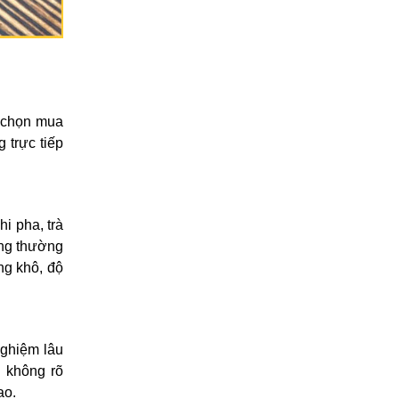
m chọn mua
 trực tiếp
i pha, trà
ợng thường
ng khô, độ
nghiệm lâu
i không rõ
ao.