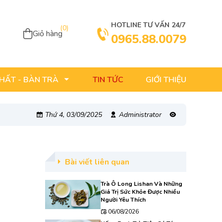
HOTLINE TƯ VẤN 24/7
(
0
)
Giỏ hàng
0965.88.0079
TIN TỨC
GIỚI THIỆU
THẤT - BÀN TRÀ
Thứ 4, 03/09/2025
Administrator
Bài viết liên quan
Trà Ô Long Lishan Và Những
Giá Trị Sức Khỏe Được Nhiều
Người Yêu Thích
06/08/2026