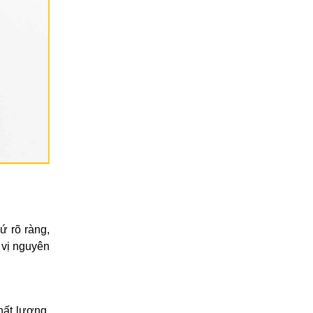
ứ rõ ràng,
 vị nguyên
hất lượng.