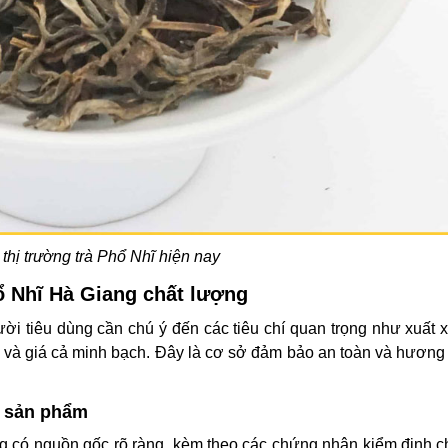
 thị trường trà Phổ Nhĩ hiện nay
hổ Nhĩ Hà Giang chất lượng
i tiêu dùng cần chú ý đến các tiêu chí quan trọng như xuất x
ực và giá cả minh bạch. Đây là cơ sở đảm bảo an toàn và hương
c sản phẩm
ang có nguồn gốc rõ ràng, kèm theo các chứng nhận kiểm định c