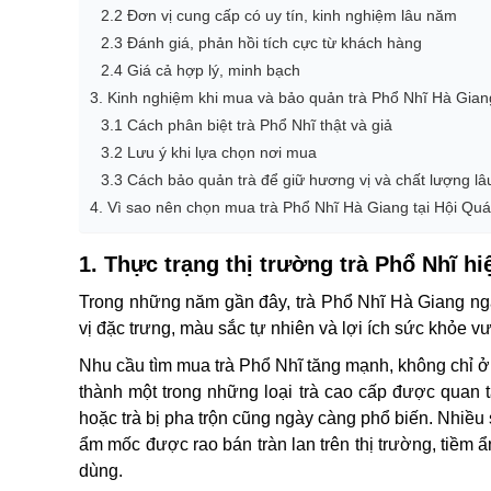
2.2 Đơn vị cung cấp có uy tín, kinh nghiệm lâu năm
2.3 Đánh giá, phản hồi tích cực từ khách hàng
2.4 Giá cả hợp lý, minh bạch
3. Kinh nghiệm khi mua và bảo quản trà Phổ Nhĩ Hà Gian
3.1 Cách phân biệt trà Phổ Nhĩ thật và giả
3.2 Lưu ý khi lựa chọn nơi mua
3.3 Cách bảo quản trà để giữ hương vị và chất lượng lâ
4. Vì sao nên chọn mua trà Phổ Nhĩ Hà Giang tại Hội Qu
1. Thực trạng thị trường trà Phổ Nhĩ hi
Trong những năm gần đây, trà Phổ Nhĩ Hà Giang n
vị đặc trưng, màu sắc tự nhiên và lợi ích sức khỏe vư
Nhu cầu tìm mua trà Phổ Nhĩ tăng mạnh, không chỉ ở
thành một trong những loại trà cao cấp được quan tâm
hoặc trà bị pha trộn cũng ngày càng phổ biến. Nhiề
ẩm mốc được rao bán tràn lan trên thị trường, tiềm
dùng.