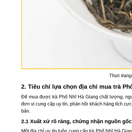
Thực trạng
2. Tiêu chí lựa chọn địa chỉ mua trà P
Để mua được trà Phổ Nhĩ Hà Giang chất lượng, ngườ
đơn vị cung cấp uy tín, phản hồi khách hàng tích c
bản.
2.1 Xuất xứ rõ ràng, chứng nhận nguồn gố
Một địa chỉ uy tín luôn cung cấp trà Phổ Nhĩ Hà Gi