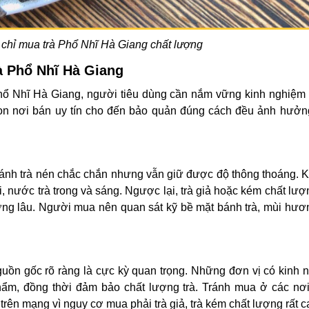
a chỉ mua trà Phổ Nhĩ Hà Giang chất lượng
à Phổ Nhĩ Hà Giang
Phổ Nhĩ Hà Giang, người tiêu dùng cần nắm vững kinh nghiệ
chọn nơi bán uy tín cho đến bảo quản đúng cách đều ảnh hưởng
bánh trà nén chắc chắn nhưng vẫn giữ được độ thông thoáng. Kh
i, nước trà trong và sáng. Ngược lại, trà giả hoặc kém chất lư
ương lâu. Người mua nên quan sát kỹ bề mặt bánh trà, mùi hươ
nguồn gốc rõ ràng là cực kỳ quan trọng. Những đơn vị có kinh 
hẩm, đồng thời đảm bảo chất lượng trà. Tránh mua ở các nơ
trên mạng vì nguy cơ mua phải trà giả, trà kém chất lượng rất c