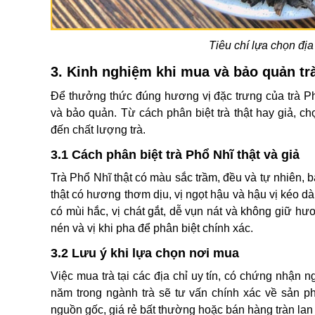
Tiêu chí lựa chọn đị
3. Kinh nghiệm khi mua và bảo quản tr
Để thưởng thức đúng hương vị đặc trưng của trà 
và bảo quản. Từ cách phân biệt trà thật hay giả, 
đến chất lượng trà.
3.1 Cách phân biệt trà Phổ Nhĩ thật và giả
Trà Phổ Nhĩ thật có màu sắc trầm, đều và tự nhiên, 
thật có hương thơm dịu, vị ngọt hậu và hậu vị kéo dà
có mùi hắc, vị chát gắt, dễ vụn nát và không giữ h
nén và vị khi pha để phân biệt chính xác.
3.2 Lưu ý khi lựa chọn nơi mua
Việc mua trà tại các địa chỉ uy tín, có chứng nhận 
năm trong ngành trà sẽ tư vấn chính xác về sản p
nguồn gốc, giá rẻ bất thường hoặc bán hàng tràn lan 