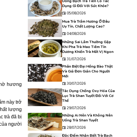
Uống Bạch Trà Tiên Có Tác
Dụng Gì Đối Với Sức Khỏe?
05/08/2026
Mua Trà Trầm Hương Ở Đâu
Uy Tín, Chất Lượng Cao?
04/08/2026
Những Sai Lầm Thường Gặp
Khi Pha Trà Mao Tiêm Tín
Dương Khiến Trà Mất Vị Ngon
31/07/2026
Phân Biệt Đại Hồng Bào Thật
Và Giả Đơn Giản Cho Người
Mới
30/07/2026
 nhờ hương
Tác Dụng Chống Oxy Hóa Của
Lục Trà Shan Tuyết Đối Với Cơ
Thể
ẩm này trở
29/07/2026
chất lượng
Những Ai Nên Và Không Nên
 trà đã bị
Uống Trà Shan Tuyết
 của người
28/07/2026
Đặc Điểm Nhận Biết Trà Bạch