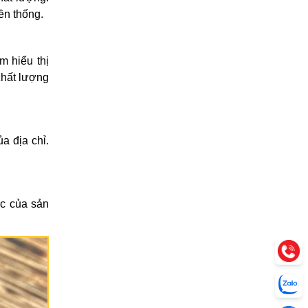
ền thống.
m hiểu thị
chất lượng
a địa chỉ.
ực của sản