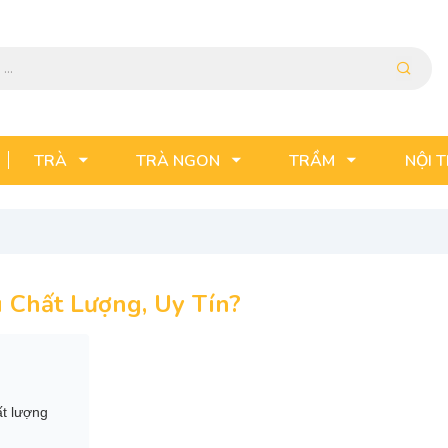
TRÀ
TRÀ NGON
TRẦM
NỘI 
 Chất Lượng, Uy Tín?
ất lượng