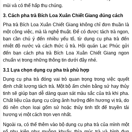
mùi và có thể hấp thụ chúng.
3. Cách pha trà Bích Loa Xuân Chiết Giang đúng cách
Pha trà Bích Loa Xuân Chiết Giang không chỉ đơn thuần là
một công việc, mà là nghệ thuật. Để có được tách trà ngon,
bạn cần chú ý đến nhiều yếu tố, từ dụng cụ pha trà đến
nhiệt độ nước và cách thức ủ trà. Hội quán Lạc Phúc gửi
đến bạn cách pha trà Bích Loa Xuân Chiết Giang ngon
chuẩn vị trong những thông tin dưới đây nhé.
3.1 Lựa chọn dụng cụ pha trà phù hợp
Dụng cụ pha trà đóng vai trò quan trọng trong việc quyết
định chất lượng tách trà. Một bộ ấm chén bằng sứ hay thủy
tinh sẽ giúp bạn dễ dàng quan sát màu sắc của trà khi pha.
Chất liệu của dụng cụ cũng ảnh hưởng đến hương vị trà, do
đó nên chọn loại gốm sứ hoặc thủy tinh tốt để truyền tải
hương vị một cách trọn vẹn nhất.
Ngoài ra, có thể thêm vào bộ dụng cụ pha trà của mình một
số phụ kiện như muỗng khuấy, thìa múc trà và bình đun