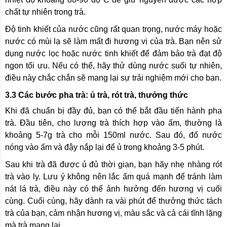
chất tự nhiên trong trà.
Độ tinh khiết của nước cũng rất quan trọng, nước máy hoặc
nước có mùi lạ sẽ làm mất đi hương vị của trà. Bạn nên sử
dụng nước lọc hoặc nước tinh khiết để đảm bảo trà đạt độ
ngon tối ưu. Nếu có thể, hãy thử dùng nước suối tự nhiên,
điều này chắc chắn sẽ mang lại sự trải nghiệm mới cho bạn.
3.3 Các bước pha trà: ủ trà, rót trà, thưởng thức
Khi đã chuẩn bị đầy đủ, bạn có thể bắt đầu tiến hành pha
trà. Đầu tiên, cho lượng trà thích hợp vào ấm, thường là
khoảng 5-7g trà cho mỗi 150ml nước. Sau đó, đổ nước
nóng vào ấm và đậy nắp lại để ủ trong khoảng 3-5 phút.
Sau khi trà đã được ủ đủ thời gian, bạn hãy nhẹ nhàng rót
trà vào ly. Lưu ý không nên lắc ấm quá mạnh để tránh làm
nát lá trà, điều này có thể ảnh hưởng đến hương vị cuối
cùng. Cuối cùng, hãy dành ra vài phút để thưởng thức tách
trà của bạn, cảm nhận hương vị, màu sắc và cả cái tĩnh lặng
mà trà mang lại.