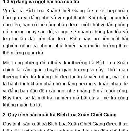
1.3 Vị đắng và ngọt hài hòa của trà
Vị của trà Bích Loa Xuân Chiết Giang là sự kết hợp hoàn
hảo giữa vị đắng nhẹ và vị ngọt thanh. Khi nhấp ngụm trà
đầu tiên, bạn có thể cảm nhận được một chút vị đắng bùng
nổ, nhưng ngay sau đó, vị ngọt sẽ nhanh chóng lan tỏa và
lưu lại lâu dài trên đầu lưỡi. Điều này tạo nên một trải
nghiệm uống trà phong phú, khiến bạn muốn thưởng thức
thêm từng ngụm trà.
Một trong những điều thú vị khi thưởng trà Bích Loa Xuân
chính là cảm giác chuyển giao hương vị này. Thời gian
thưởng thức trà không chỉ đơn thuần là việc uống, mà còn
là hành trình khám phá những tầng hương vị khác nhau, từ
vị đắng ban đầu đến cái ngọt nhẹ nhàng, êm ái cuối cùng.
Đây thực sự là một trải nghiệm mà bất cứ ai mê trà cũng
không muốn bỏ lỡ.
2. Quy trình sản xuất trà Bích Loa Xuân Chiết Giang
Quy trình sản xuất trà Bích Loa Xuân Chiết Giang được thực
hiện rất tỉ mỉ và chu đáo, từ khâu thu hái cho đến chế biến