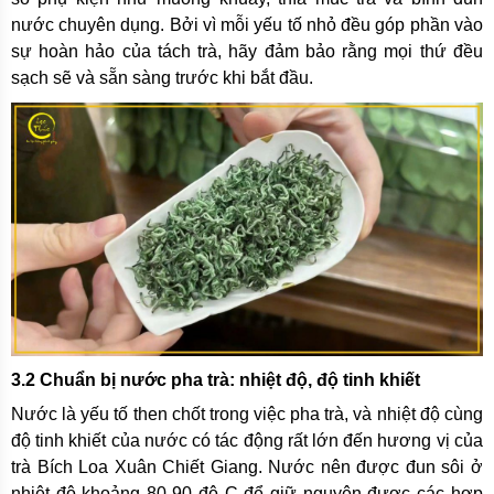
nước chuyên dụng. Bởi vì mỗi yếu tố nhỏ đều góp phần vào
sự hoàn hảo của tách trà, hãy đảm bảo rằng mọi thứ đều
sạch sẽ và sẵn sàng trước khi bắt đầu.
3.2 Chuẩn bị nước pha trà: nhiệt độ, độ tinh khiết
Nước là yếu tố then chốt trong việc pha trà, và nhiệt độ cùng
độ tinh khiết của nước có tác động rất lớn đến hương vị của
trà Bích Loa Xuân Chiết Giang. Nước nên được đun sôi ở
nhiệt độ khoảng 80-90 độ C để giữ nguyên được các hợp