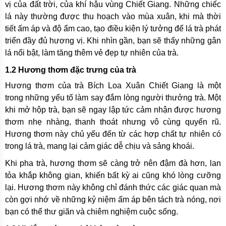
vị của đất trời, của khí hậu vùng Chiết Giang. Những chiếc
lá này thường được thu hoạch vào mùa xuân, khi mà thời
tiết ấm áp và độ ẩm cao, tạo điều kiện lý tưởng để lá trà phát
triển đầy đủ hương vị. Khi nhìn gần, bạn sẽ thấy những gân
lá nổi bật, làm tăng thêm vẻ đẹp tự nhiên của trà.
1.2 Hương thơm đặc trưng của trà
Hương thơm của trà Bích Loa Xuân Chiết Giang là một
trong những yếu tố làm say đắm lòng người thưởng trà. Một
khi mở hộp trà, bạn sẽ ngay lập tức cảm nhận được hương
thơm nhẹ nhàng, thanh thoát nhưng vô cùng quyến rũ.
Hương thơm này chủ yếu đến từ các hợp chất tự nhiên có
trong lá trà, mang lại cảm giác dễ chịu và sảng khoái.
Khi pha trà, hương thơm sẽ càng trở nên đậm đà hơn, lan
tỏa khắp không gian, khiến bất kỳ ai cũng khó lòng cưỡng
lại. Hương thơm này không chỉ đánh thức các giác quan mà
còn gợi nhớ về những kỷ niệm ấm áp bên tách trà nóng, nơi
bạn có thể thư giãn và chiêm nghiệm cuộc sống.