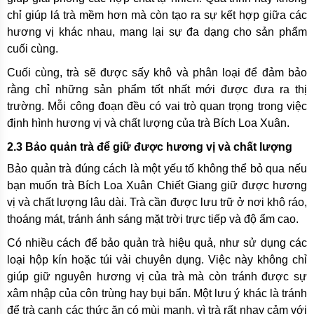
chỉ giúp lá trà mềm hơn mà còn tạo ra sự kết hợp giữa các
hương vị khác nhau, mang lại sự đa dạng cho sản phẩm
cuối cùng.
Cuối cùng, trà sẽ được sấy khô và phân loại để đảm bảo
rằng chỉ những sản phẩm tốt nhất mới được đưa ra thị
trường. Mỗi công đoạn đều có vai trò quan trọng trong việc
định hình hương vị và chất lượng của trà Bích Loa Xuân.
2.3 Bảo quản trà để giữ được hương vị và chất lượng
Bảo quản trà đúng cách là một yếu tố không thể bỏ qua nếu
bạn muốn trà Bích Loa Xuân Chiết Giang giữ được hương
vị và chất lượng lâu dài. Trà cần được lưu trữ ở nơi khô ráo,
thoáng mát, tránh ánh sáng mặt trời trực tiếp và độ ẩm cao.
Có nhiều cách để bảo quản trà hiệu quả, như sử dụng các
loại hộp kín hoặc túi vải chuyên dụng. Việc này không chỉ
giúp giữ nguyên hương vị của trà mà còn tránh được sự
xâm nhập của côn trùng hay bụi bẩn. Một lưu ý khác là tránh
để trà cạnh các thức ăn có mùi mạnh, vì trà rất nhạy cảm với