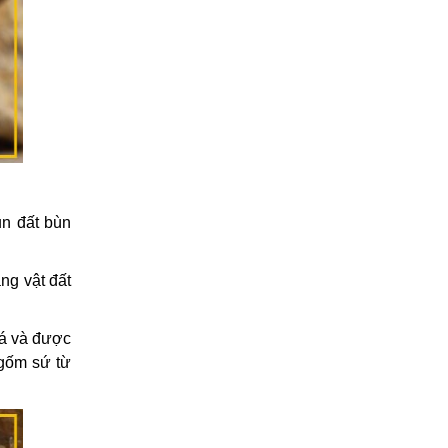
vụn đất bùn
ng vật đất
iá và được
ốm sứ từ