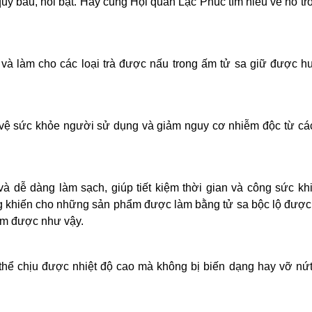
báu, nổi bật. Hãy cùng Hội quán Lạc Phúc tìm hiểu về nó t
à làm cho các loại trà được nấu trong ấm tử sa giữ được h
 vệ sức khỏe người sử dụng và giảm nguy cơ nhiễm độc từ cá
và dễ dàng làm sạch, giúp tiết kiệm thời gian và công sức kh
ng khiến cho những sản phẩm được làm bằng tử sa bộc lộ được 
làm được như vậy.
ó thể chịu được nhiệt độ cao mà không bị biến dạng hay vỡ nứ