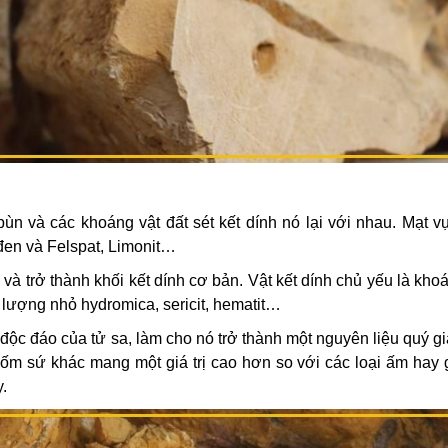
t bùn và các khoáng vật đất sét kết dính nó lại với nhau. Mạt 
đen và Felspat, Limonit…
 và trở thành khối kết dính cơ bản. Vật kết dính chủ yếu là khoá
t lượng nhỏ hydromica, sericit, hematit…
độc đáo của tử sa, làm cho nó trở thành một nguyên liệu quý g
ứ khác mang một giá trị cao hơn so với các loại ấm hay g
y.