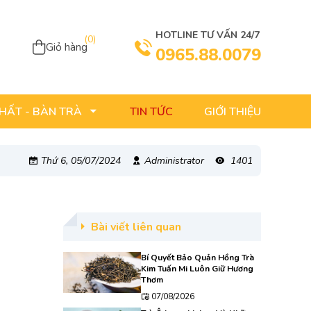
HOTLINE TƯ VẤN 24/7
(
0
)
Giỏ hàng
0965.88.0079
TIN TỨC
GIỚI THIỆU
THẤT - BÀN TRÀ
Thứ 6, 05/07/2024
Administrator
1401
Bài viết liên quan
Bí Quyết Bảo Quản Hồng Trà
Kim Tuấn Mi Luôn Giữ Hương
Thơm
07/08/2026