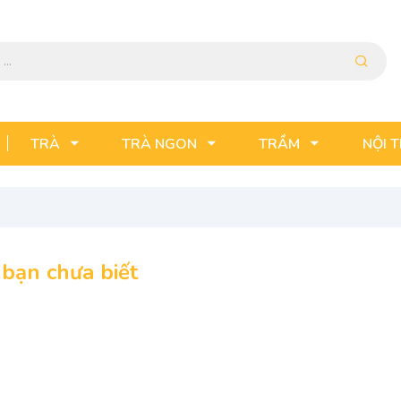
TRÀ
TRÀ NGON
TRẦM
NỘI 
 bạn chưa biết