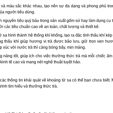
và màu sắc khác nhau, tạo nên sự đa dạng và phong phú tron
của người tiêu dùng.
 nguyên liệu quý báu trong sản xuất gốm sứ hay làm dụng cụ tr
 các tiêu chuẩn cao về an toàn, chất lượng và thiết kế.
ử sa hình thành hệ thống khí khổng, tạo ra đặc tính thấu khí ké
hấu khí giúp hương vị trà được bảo lưu, giữ trọn vẹn hương
p xúc với nước trà thì càng bóng bẩy, mịn màng.
g năng tốt, giúp ích cho việc thưởng thức trà mà mỗi chiếc ấ
nh tế cao và mang nét nghệ thuật tuyệt hảo.
 các thông tin khái quát về khoáng tử sa có thể bạn chưa biết
̀nh tìm hiểu và thưởng thức trà.