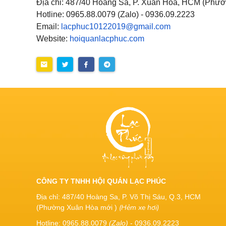
Địa chỉ: 487/40 Hoàng Sa, P. Xuân Hòa, HCM (Phườ
Hotline: 0965.88.0079 (Zalo) - 0936.09.2223
Email:
lacphuc10122019@gmail.com
Website:
hoiquanlacphuc.com
CÔNG TY TNHH HỘI QUÁN LẠC PHÚC
Địa chỉ: 487/40 Hoàng Sa, P. Võ Thị Sáu, Q.3, HCM
(Hẻm xe hơi)
(Phường Xuân Hòa mới )
Hotline: 0965.88.0079
(Zalo)
- 0936.09.2223