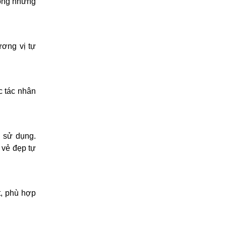
rong những
ương vị tự
c tác nhân
i sử dụng.
vẻ đẹp tự
t, phù hợp