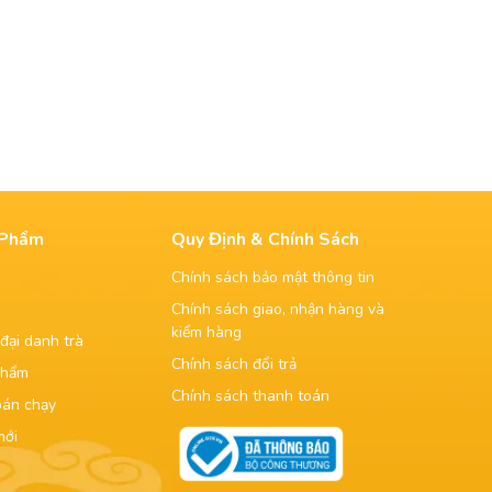
 Phẩm
Quy Định & Chính Sách
Chính sách bảo mật thông tin
Chính sách giao, nhận hàng và
kiểm hàng
đại danh trà
Chính sách đổi trả
phẩm
Chính sách thanh toán
bán chạy
mới