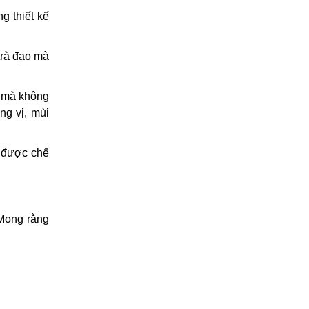
g thiết kế
à đạo mà
p mà không
 vị, mùi
m được chế
. Mong rằng