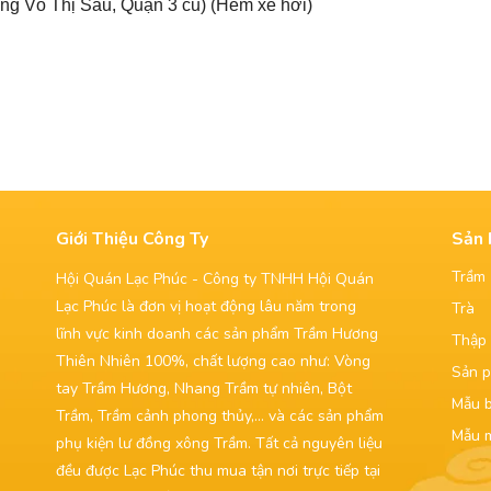
ng Võ Thị Sáu, Quận 3 cũ) (Hẻm xe hơi)
Giới Thiệu Công Ty
Sản
Trầm
Hội Quán Lạc Phúc - Công ty TNHH Hội Quán
Lạc Phúc là đơn vị hoạt động lâu năm trong
Trà
lĩnh vực kinh doanh các sản phẩm Trầm Hương
Thập 
Thiên Nhiên 100%, chất lượng cao như: Vòng
Sản 
tay Trầm Hương, Nhang Trầm tự nhiên, Bột
Mẫu 
Trầm, Trầm cảnh phong thủy,... và các sản phẩm
Mẫu 
phụ kiện lư đồng xông Trầm. Tất cả nguyên liệu
đều được Lạc Phúc thu mua tận nơi trực tiếp tại