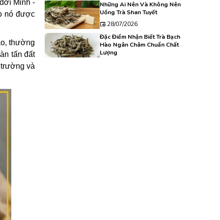
đời Minh -
Những Ai Nên Và Không Nên
Uống Trà Shan Tuyết
o nó được
28/07/2026
Đặc Điểm Nhận Biết Trà Bạch
ao, thường
Hào Ngân Châm Chuẩn Chất
Lượng
àn tấn đất
27/07/2026
trường và
Hồng Trà Trung Quốc: Đặc
Điểm, Hương Vị Và Cách Chọn
Mua
24/07/2026