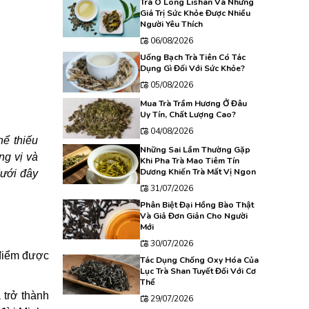
Trà Ô Long Lishan Và Những
Giá Trị Sức Khỏe Được Nhiều
Người Yêu Thích
06/08/2026
Uống Bạch Trà Tiên Có Tác
Dụng Gì Đối Với Sức Khỏe?
05/08/2026
Mua Trà Trầm Hương Ở Đâu
Uy Tín, Chất Lượng Cao?
04/08/2026
ể thiếu
Những Sai Lầm Thường Gặp
ng vị và
Khi Pha Trà Mao Tiêm Tín
Dương Khiến Trà Mất Vị Ngon
dưới đây
31/07/2026
Phân Biệt Đại Hồng Bào Thật
Và Giả Đơn Giản Cho Người
Mới
30/07/2026
 điểm được
Tác Dụng Chống Oxy Hóa Của
Lục Trà Shan Tuyết Đối Với Cơ
Thể
 trở thành
29/07/2026