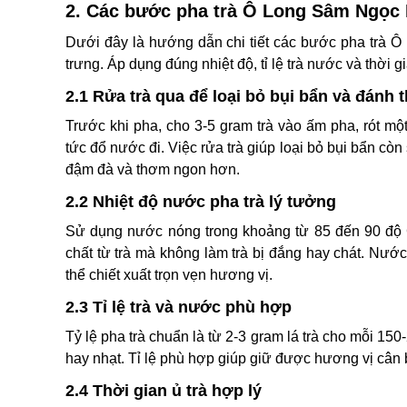
2. Các bước pha trà Ô Long Sâm Ngọc 
Dưới đây là hướng dẫn chi tiết các bước pha trà Ô
trưng. Áp dụng đúng nhiệt độ, tỉ lệ trà nước và thời 
2.1 Rửa trà qua để loại bỏ bụi bẩn và đánh
Trước khi pha, cho 3-5 gram trà vào ấm pha, rót m
tức đổ nước đi. Việc rửa trà giúp loại bỏ bụi bẩn còn s
đậm đà và thơm ngon hơn.
2.2 Nhiệt độ nước pha trà lý tưởng
Sử dụng nước nóng trong khoảng từ 85 đến 90 độ 
chất từ trà mà không làm trà bị đắng hay chát. Nước
thể chiết xuất trọn vẹn hương vị.
2.3 Tỉ lệ trà và nước phù hợp
Tỷ lệ pha trà chuẩn là từ 2-3 gram lá trà cho mỗi 15
hay nhạt. Tỉ lệ phù hợp giúp giữ được hương vị cân
2.4 Thời gian ủ trà hợp lý