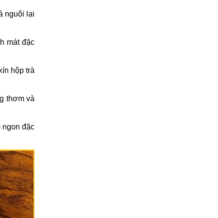
 nguội lại
nh mát đặc
kín hộp trà
ng thơm và
m ngon đặc