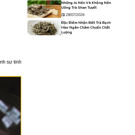
Những Ai Nên Và Không Nên
Uống Trà Shan Tuyết
28/07/2026
Đặc Điểm Nhận Biết Trà Bạch
Hào Ngân Châm Chuẩn Chất
Lượng
27/07/2026
Hồng Trà Trung Quốc: Đặc
Điểm, Hương Vị Và Cách Chọn
Mua
nh sự tinh
24/07/2026