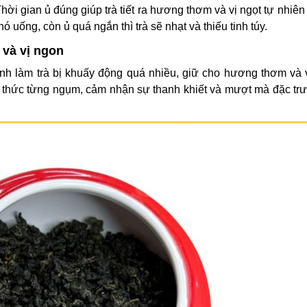
Thời gian ủ đúng giúp trà tiết ra hương thơm và vị ngọt tự nhiê
ó uống, còn ủ quá ngắn thì trà sẽ nhạt và thiếu tinh túy.
 và vị ngon
ránh làm trà bị khuấy động quá nhiều, giữ cho hương thơm và 
g thức từng ngụm, cảm nhận sự thanh khiết và mượt mà đặc trư