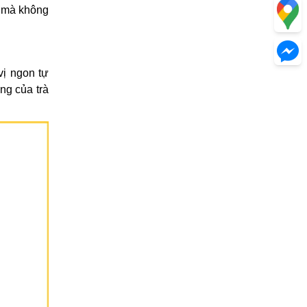
n mà không
vị ngon tự
ng của trà