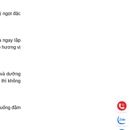
ị ngọt đặc
à ngay lập
có hương vị
m và dưỡng
 thì không
h uống đậm