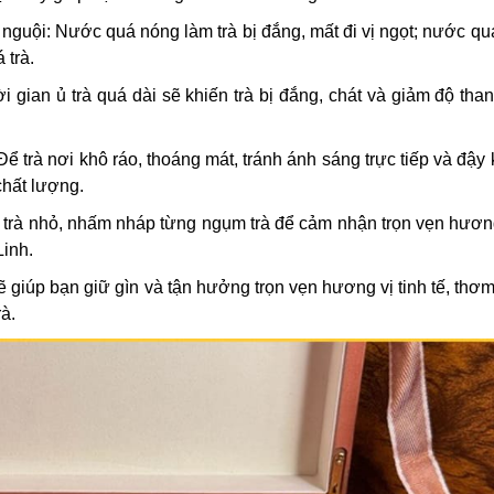
guội: Nước quá nóng làm trà bị đắng, mất đi vị ngọt; nước quá
 trà.
i gian ủ trà quá dài sẽ khiến trà bị đắng, chát và giảm độ tha
ể trà nơi khô ráo, thoáng mát, tránh ánh sáng trực tiếp và đậy 
hất lượng.
 trà nhỏ, nhấm nháp từng ngụm trà để cảm nhận trọn vẹn hươ
Linh.
giúp bạn giữ gìn và tận hưởng trọn vẹn hương vị tinh tế, thơ
à.