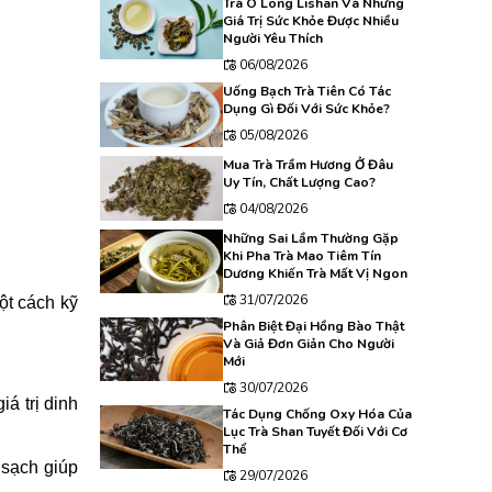
Trà Ô Long Lishan Và Những
Giá Trị Sức Khỏe Được Nhiều
Người Yêu Thích
06/08/2026
Uống Bạch Trà Tiên Có Tác
Dụng Gì Đối Với Sức Khỏe?
05/08/2026
Mua Trà Trầm Hương Ở Đâu
Uy Tín, Chất Lượng Cao?
04/08/2026
Những Sai Lầm Thường Gặp
Khi Pha Trà Mao Tiêm Tín
Dương Khiến Trà Mất Vị Ngon
31/07/2026
ột cách kỹ
Phân Biệt Đại Hồng Bào Thật
Và Giả Đơn Giản Cho Người
Mới
30/07/2026
á trị dinh
Tác Dụng Chống Oxy Hóa Của
Lục Trà Shan Tuyết Đối Với Cơ
Thể
 sạch giúp
29/07/2026