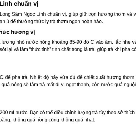
Linh chuẩn vị
 Long Sâm Ngọc Linh chuẩn vị, giúp giữ trọn hương thơm và v
gian ủ để thưởng thức ly trà thơm ngon hoàn hảo.
 thức hương vị
ột lượng nhỏ nước nóng khoảng 85-90 độ C vào ấm, lắc nhẹ v
ót lại và làm “thức tỉnh” tinh chất trong lá trà, giúp trà khi pha 
C để pha trà. Nhiệt độ này vừa đủ để chiết xuất hương thơ
 quá nóng sẽ làm trà mất đi vị ngọt thanh, còn nước quá nguội
0-200 ml nước. Bạn có thể điều chỉnh lượng trà tùy theo sở thíc
 bằng, không quá nồng cũng không quá nhạt.