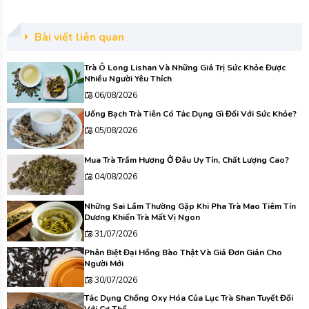
Bài viết liên quan
Trà Ô Long Lishan Và Những Giá Trị Sức Khỏe Được
Nhiều Người Yêu Thích
06/08/2026
Uống Bạch Trà Tiên Có Tác Dụng Gì Đối Với Sức Khỏe?
05/08/2026
Mua Trà Trầm Hương Ở Đâu Uy Tín, Chất Lượng Cao?
04/08/2026
Những Sai Lầm Thường Gặp Khi Pha Trà Mao Tiêm Tín
Dương Khiến Trà Mất Vị Ngon
31/07/2026
Phân Biệt Đại Hồng Bào Thật Và Giả Đơn Giản Cho
Người Mới
30/07/2026
Tác Dụng Chống Oxy Hóa Của Lục Trà Shan Tuyết Đối