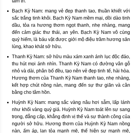
tâm trí.
Bạch Kỳ Nam: mang vẻ đẹp thanh tao, thuần khiết với
sắc trắng tinh khôi. Bạch Kỳ Nam mềm mại, dồi dào tinh
dầu, tỏa ra hương thơm ngọt thanh, nhẹ nhàng, mang
đến cảm giác thư thái, an yên. Bạch Kỳ Nam vô cùng
quý hiếm, là báu vật được giới mộ điệu trầm hương săn
lùng, khao khát sở hữu.
Thanh Kỳ Nam: sở hữu màu xám xanh ánh lục độc đáo,
thu hút mọi ánh nhìn. Thanh Kỳ Nam có đường vân gỗ
nhỏ và dài, phân bố đều, tạo nên vẻ đẹp tinh tế, hài hòa.
Hương thơm của Thanh Kỳ Nam thanh tao, nhẹ nhàng,
kết hợp chút nồng nàn, mang đến sự thư giãn và cân
bằng cho tâm hồn.
Huỳnh Kỳ Nam: mang sắc vàng nâu hơi sẫm, lấp lánh
như khối vàng quý giá. Huỳnh Kỳ Nam toát lên sự sang
trọng, đẳng cấp, khẳng định vị thế và sự thành công của
người sở hữu. Hương thơm của Huỳnh Kỳ Nam nồng
nàn, ấm áp, lan tỏa mạnh mẽ, thể hiện sự mạnh mẽ,