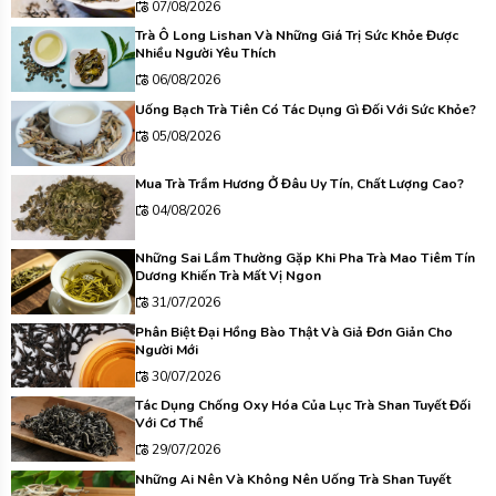
07/08/2026
Trà Ô Long Lishan Và Những Giá Trị Sức Khỏe Được
Nhiều Người Yêu Thích
06/08/2026
Uống Bạch Trà Tiên Có Tác Dụng Gì Đối Với Sức Khỏe?
05/08/2026
Mua Trà Trầm Hương Ở Đâu Uy Tín, Chất Lượng Cao?
04/08/2026
Những Sai Lầm Thường Gặp Khi Pha Trà Mao Tiêm Tín
Dương Khiến Trà Mất Vị Ngon
31/07/2026
Phân Biệt Đại Hồng Bào Thật Và Giả Đơn Giản Cho
Người Mới
30/07/2026
Tác Dụng Chống Oxy Hóa Của Lục Trà Shan Tuyết Đối
Với Cơ Thể
29/07/2026
Những Ai Nên Và Không Nên Uống Trà Shan Tuyết