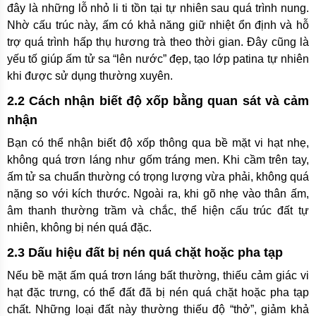
đây là những lỗ nhỏ li ti tồn tại tự nhiên sau quá trình nung.
Nhờ cấu trúc này, ấm có khả năng giữ nhiệt ổn định và hỗ
trợ quá trình hấp thụ hương trà theo thời gian. Đây cũng là
yếu tố giúp ấm tử sa “lên nước” đẹp, tạo lớp patina tự nhiên
khi được sử dụng thường xuyên.
2.2 Cách nhận biết độ xốp bằng quan sát và cảm
nhận
Bạn có thể nhận biết độ xốp thông qua bề mặt vi hạt nhẹ,
không quá trơn láng như gốm tráng men. Khi cầm trên tay,
ấm tử sa chuẩn thường có trọng lượng vừa phải, không quá
nặng so với kích thước. Ngoài ra, khi gõ nhẹ vào thân ấm,
âm thanh thường trầm và chắc, thể hiện cấu trúc đất tự
nhiên, không bị nén quá đặc.
2.3 Dấu hiệu đất bị nén quá chặt hoặc pha tạp
Nếu bề mặt ấm quá trơn láng bất thường, thiếu cảm giác vi
hạt đặc trưng, có thể đất đã bị nén quá chặt hoặc pha tạp
chất. Những loại đất này thường thiếu độ “thở”, giảm khả