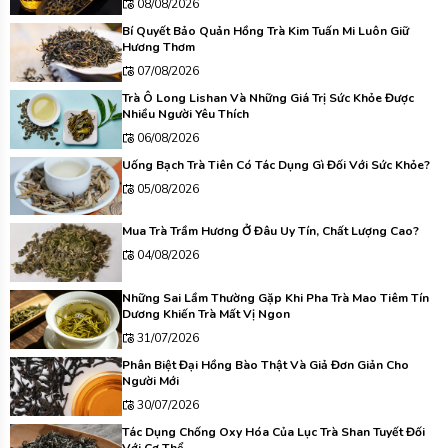
08/08/2026
Bí Quyết Bảo Quản Hồng Trà Kim Tuấn Mi Luôn Giữ
Hương Thơm
07/08/2026
Trà Ô Long Lishan Và Những Giá Trị Sức Khỏe Được
Nhiều Người Yêu Thích
06/08/2026
Uống Bạch Trà Tiên Có Tác Dụng Gì Đối Với Sức Khỏe?
05/08/2026
Mua Trà Trầm Hương Ở Đâu Uy Tín, Chất Lượng Cao?
04/08/2026
Những Sai Lầm Thường Gặp Khi Pha Trà Mao Tiêm Tín
Dương Khiến Trà Mất Vị Ngon
31/07/2026
Phân Biệt Đại Hồng Bào Thật Và Giả Đơn Giản Cho
Người Mới
30/07/2026
Tác Dụng Chống Oxy Hóa Của Lục Trà Shan Tuyết Đối
Với Cơ Thể