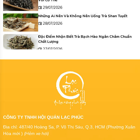
29/07/2026
Những Ai Nên Và Không Nên Uống Trà Shan Tuyết
28/07/2026
Đặc Điểm Nhận Biết Trà Bạch Hào Ngân Châm Chuẩn
Chất Lượng
27/07/2026
CÔNG TY TNHH HỘI QUÁN LẠC PHÚC
Địa chỉ: 487/40 Hoàng Sa, P. Võ Thị Sáu, Q.3, HCM (Phường Xuân
(Hẻm xe hơi)
Hòa mới )