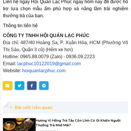
Liên hệ ngay Hội Quán Lạc Phúc ngay hôm nay để được hỗ
trợ lựa chọn mẫu ấm phù hợp và nâng tầm trải nghiệm
thưởng trà của bạn.
Thông tin liên hệ
CÔNG TY TNHH HỘI QUÁN LẠC PHÚC
Địa chỉ: 487/40 Hoàng Sa, P. Xuân Hòa, HCM (Phường Võ
Thị Sáu, Quận 3 cũ) (Hẻm xe hơi)
Hotline: 0965.88.0079 (Zalo) - 0936.09.2223
Email:
lacphuc10122019@gmail.com
Website:
hoiquanlacphuc.com
Bài viết liên quan
Hương Vị Hồng Trà Tây Côn Lĩnh Có Gì Khiến Người
Thưởng Trà Nhớ Mãi?