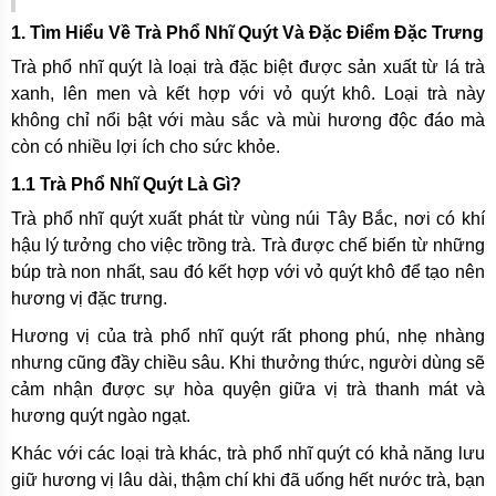
1. Tìm Hiểu Về Trà Phổ Nhĩ Quýt Và Đặc Điểm Đặc Trưng
Trà phổ nhĩ quýt là loại trà đặc biệt được sản xuất từ lá trà
xanh, lên men và kết hợp với vỏ quýt khô. Loại trà này
không chỉ nổi bật với màu sắc và mùi hương độc đáo mà
còn có nhiều lợi ích cho sức khỏe.
1.1 Trà Phổ Nhĩ Quýt Là Gì?
Trà phổ nhĩ quýt xuất phát từ vùng núi Tây Bắc, nơi có khí
hậu lý tưởng cho việc trồng trà. Trà được chế biến từ những
búp trà non nhất, sau đó kết hợp với vỏ quýt khô để tạo nên
hương vị đặc trưng.
Hương vị của trà phổ nhĩ quýt rất phong phú, nhẹ nhàng
nhưng cũng đầy chiều sâu. Khi thưởng thức, người dùng sẽ
cảm nhận được sự hòa quyện giữa vị trà thanh mát và
hương quýt ngào ngạt.
Khác với các loại trà khác, trà phổ nhĩ quýt có khả năng lưu
giữ hương vị lâu dài, thậm chí khi đã uống hết nước trà, bạn