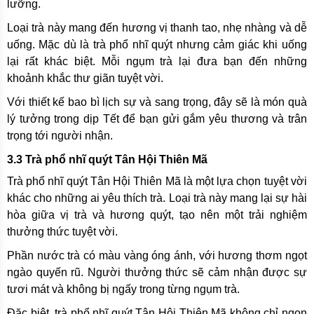
lưỡng.
Loại trà này mang đến hương vị thanh tao, nhẹ nhàng và dễ
uống. Mặc dù là trà phổ nhĩ quýt nhưng cảm giác khi uống
lại rất khác biệt. Mỗi ngụm trà lại đưa bạn đến những
khoảnh khắc thư giãn tuyệt vời.
Với thiết kế bao bì lịch sự và sang trọng, đây sẽ là món quà
lý tưởng trong dịp Tết để bạn gửi gắm yêu thương và trân
trọng tới người nhận.
3.3 Trà phổ nhĩ quýt Tân Hội Thiên Mã
Trà phổ nhĩ quýt Tân Hội Thiên Mã là một lựa chọn tuyệt vời
khác cho những ai yêu thích trà. Loại trà này mang lại sự hài
hòa giữa vị trà và hương quýt, tạo nên một trải nghiệm
thưởng thức tuyệt vời.
Phần nước trà có màu vàng óng ánh, với hương thơm ngọt
ngào quyến rũ. Người thưởng thức sẽ cảm nhận được sự
tươi mát và không bị ngấy trong từng ngụm trà.
Đặc biệt, trà phổ nhĩ quýt Tân Hội Thiên Mã không chỉ ngon