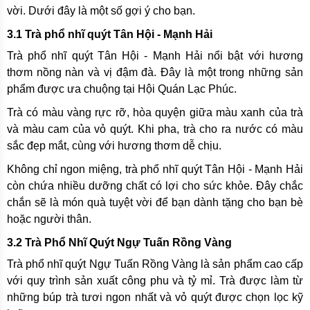
vời. Dưới đây là một số gợi ý cho bạn.
3.1 Trà phổ nhĩ quýt Tân Hội - Mạnh Hải
Trà phổ nhĩ quýt Tân Hội - Mạnh Hải nổi bật với hương
thơm nồng nàn và vị đậm đà. Đây là một trong những sản
phẩm được ưa chuộng tại Hội Quán Lạc Phúc.
Trà có màu vàng rực rỡ, hòa quyện giữa màu xanh của trà
và màu cam của vỏ quýt. Khi pha, trà cho ra nước có màu
sắc đẹp mắt, cùng với hương thơm dễ chịu.
Không chỉ ngon miệng, trà phổ nhĩ quýt Tân Hội - Mạnh Hải
còn chứa nhiều dưỡng chất có lợi cho sức khỏe. Đây chắc
chắn sẽ là món quà tuyệt vời để bạn dành tặng cho bạn bè
hoặc người thân.
3.2 Trà Phổ Nhĩ Quýt Ngự Tuấn Rồng Vàng
Trà phổ nhĩ quýt Ngự Tuấn Rồng Vàng là sản phẩm cao cấp
với quy trình sản xuất công phu và tỷ mỉ. Trà được làm từ
những búp trà tươi ngon nhất và vỏ quýt được chọn lọc kỹ