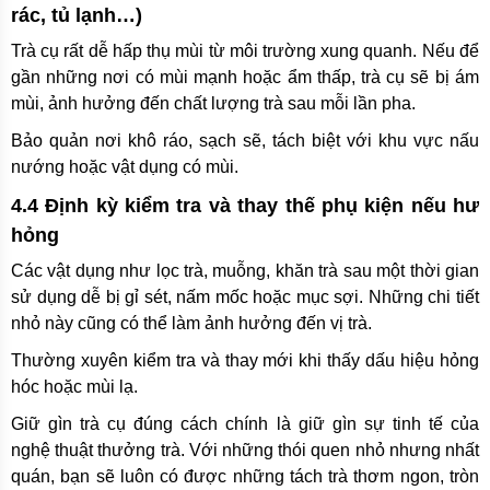
rác, tủ lạnh…)
Trà cụ rất dễ hấp thụ mùi từ môi trường xung quanh. Nếu để
gần những nơi có mùi mạnh hoặc ẩm thấp, trà cụ sẽ bị ám
mùi, ảnh hưởng đến chất lượng trà sau mỗi lần pha.
Bảo quản nơi khô ráo, sạch sẽ, tách biệt với khu vực nấu
nướng hoặc vật dụng có mùi.
4.4 Định kỳ kiểm tra và thay thế phụ kiện nếu hư
hỏng
Các vật dụng như lọc trà, muỗng, khăn trà sau một thời gian
sử dụng dễ bị gỉ sét, nấm mốc hoặc mục sợi. Những chi tiết
nhỏ này cũng có thể làm ảnh hưởng đến vị trà.
Thường xuyên kiểm tra và thay mới khi thấy dấu hiệu hỏng
hóc hoặc mùi lạ.
Giữ gìn trà cụ đúng cách chính là giữ gìn sự tinh tế của
nghệ thuật thưởng trà. Với những thói quen nhỏ nhưng nhất
quán, bạn sẽ luôn có được những tách trà thơm ngon, tròn