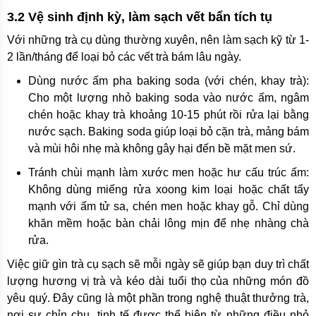
3.2 Vệ sinh định kỳ, làm sạch vết bẩn tích tụ
Với những trà cụ dùng thường xuyên, nên làm sạch kỹ từ 1-
2 lần/tháng để loại bỏ các vết trà bám lâu ngày.
Dùng nước ấm pha baking soda (với chén, khay trà):
Cho một lượng nhỏ baking soda vào nước ấm, ngâm
chén hoặc khay trà khoảng 10-15 phút rồi rửa lại bằng
nước sạch. Baking soda giúp loại bỏ cặn trà, mảng bám
và mùi hôi nhẹ mà không gây hại đến bề mặt men sứ.
Tránh chùi mạnh làm xước men hoặc hư cấu trúc ấm:
Không dùng miếng rửa xoong kim loại hoặc chất tẩy
mạnh với ấm tử sa, chén men hoặc khay gỗ. Chỉ dùng
khăn mềm hoặc bàn chải lông mịn để nhẹ nhàng chà
rửa.
Việc giữ gìn trà cụ sạch sẽ mỗi ngày sẽ giúp bạn duy trì chất
lượng hương vị trà và kéo dài tuổi thọ của những món đồ
yêu quý. Đây cũng là một phần trong nghệ thuật thưởng trà,
nơi sự chỉn chu, tinh tế được thể hiện từ những điều nhỏ