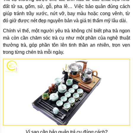
đất tử sa, gốm, sứ, gỗ, pha lê… Việc bảo quản đúng cách
giúp tránh trầy xước, nứt vỡ, bay màu hoặc cong vênh, từ
đó giữ được nét đẹp nguyên bản và giá trị thẩm mỹ lâu dài.
Chính vì thế, một người yêu trà không chỉ biết pha trà ngon
mà còn cần chăm sóc trà cụ như một phần của nghệ thuật
thưởng trà, góp phần tôn lên tinh thần an nhiên, trọn vẹn
trong từng chén trà mỗi ngày.
Vì sao cần bảo quản trà cụ đúng cách?