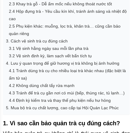
2.3 Khay trà gỗ - Dễ ẩm mốc nếu không thoát nước tốt
2.4 Hộp đựng trà - Yêu cầu kín khí, tránh ánh sáng và nhiệt độ
cao
2.5 Phụ kiện khác: muỗng, lọc trà, khăn trà… cũng cần bảo
quản riêng
3. Cách vệ sinh trà cụ đúng cách
3.1 Vệ sinh hằng ngày sau mỗi lần pha trà
3.2 Vệ sinh định kỳ, làm sạch vết bẩn tích tụ
4. Lưu ý quan trọng để giữ hương vị trà không bị ảnh hưởng
4.1 Tránh dùng trà cụ cho nhiều loại trà khác nhau (đặc biệt là
ấm tử sa)
4.2 Không dùng chất tẩy rửa mạnh
4.3 Tránh để trà cụ gần nơi có mùi (bếp, thùng rác, tủ lạnh…)
4.4 Định kỳ kiểm tra và thay thế phụ kiện nếu hư hỏng
5. Mua bộ trà cụ chất lượng, cao cấp tại Hội Quán Lạc Phúc
1. Vì sao cần bảo quản trà cụ đúng cách?