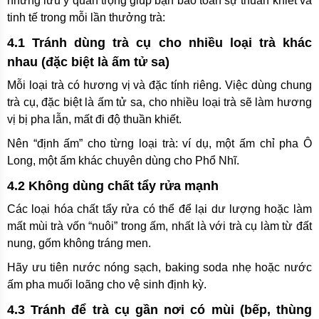
những lưu ý quan trọng giúp bạn bảo toàn sự thuần khiết và
tinh tế trong mỗi lần thưởng trà:
4.1 Tránh dùng trà cụ cho nhiều loại trà khác
nhau (đặc biệt là ấm tử sa)
Mỗi loại trà có hương vị và đặc tính riêng. Việc dùng chung
trà cụ, đặc biệt là ấm tử sa, cho nhiều loại trà sẽ làm hương
vị bị pha lẫn, mất đi độ thuần khiết.
Nên “định ấm” cho từng loại trà: ví dụ, một ấm chỉ pha Ô
Long, một ấm khác chuyên dùng cho Phổ Nhĩ.
4.2 Không dùng chất tẩy rửa mạnh
Các loại hóa chất tẩy rửa có thể để lại dư lượng hoặc làm
mất mùi trà vốn “nuôi” trong ấm, nhất là với trà cụ làm từ đất
nung, gốm không tráng men.
Hãy ưu tiên nước nóng sạch, baking soda nhẹ hoặc nước
ấm pha muối loãng cho vệ sinh định kỳ.
4.3 Tránh để trà cụ gần nơi có mùi (bếp, thùng