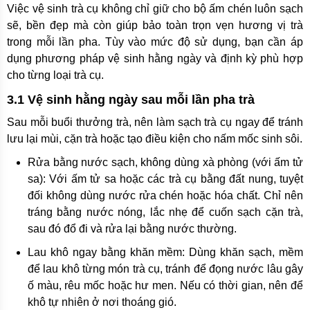
Việc vệ sinh trà cụ không chỉ giữ cho bộ ấm chén luôn sạch
sẽ, bền đẹp mà còn giúp bảo toàn trọn vẹn hương vị trà
trong mỗi lần pha. Tùy vào mức độ sử dụng, bạn cần áp
dụng phương pháp vệ sinh hằng ngày và định kỳ phù hợp
cho từng loại trà cụ.
3.1 Vệ sinh hằng ngày sau mỗi lần pha trà
Sau mỗi buổi thưởng trà, nên làm sạch trà cụ ngay để tránh
lưu lại mùi, cặn trà hoặc tạo điều kiện cho nấm mốc sinh sôi.
Rửa bằng nước sạch, không dùng xà phòng (với ấm tử
sa): Với ấm tử sa hoặc các trà cụ bằng đất nung, tuyệt
đối không dùng nước rửa chén hoặc hóa chất. Chỉ nên
tráng bằng nước nóng, lắc nhẹ để cuốn sạch cặn trà,
sau đó đổ đi và rửa lại bằng nước thường.
Lau khô ngay bằng khăn mềm: Dùng khăn sạch, mềm
để lau khô từng món trà cụ, tránh để đọng nước lâu gây
ố màu, rêu mốc hoặc hư men. Nếu có thời gian, nên để
khô tự nhiên ở nơi thoáng gió.