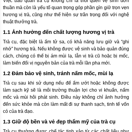
Việc bảo quản trà cụ không chỉ là thói quen vệ sinh đơn
thuần mà còn là yếu tố quan trọng góp phần gìn giữ trọn vẹn
hương vị trà, cũng như thể hiện sự trân trọng đối với nghệ
thuật thưởng trà.
1.1 Ảnh hưởng đến chất lượng hương vị trà
Trà cụ, đặc biệt là ấm tử sa, có khả năng lưu giữ và “ghi
nhớ” hương trà. Nếu không được vệ sinh và bảo quản đúng
cách, chúng có thể bị ám mùi lạ, lẫn vị trà cũ hoặc bị mốc,
làm biến đổi vị nguyên bản của trà mỗi lần pha mới.
1.2 Đảm bảo vệ sinh, tránh nấm mốc, mùi lạ
Trà cụ sau khi sử dụng nếu để ẩm ướt hoặc không được
làm sạch kỹ sẽ là môi trường thuận lợi cho vi khuẩn, nấm
mốc và mùi hôi phát sinh. Điều này không chỉ ảnh hưởng
đến sức khỏe mà còn làm mất đi sự thanh sạch, tinh tế vốn
có của trà đạo.
1.3 Giữ độ bền và vẻ đẹp thẩm mỹ của trà cụ
Trà cụ thường được chế tác tinh xảo từ các chất liệu như