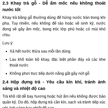
2.3 Khay trà gỗ - Dễ ẩm mốc nếu không thoát
nước tốt
Khay trà bằng gỗ thường dùng để hứng nước tràn trong khi
pha. Tuy nhiên, nếu không để ráo hoặc vệ sinh kỹ, nước
đọng sẽ gây ẩm mốc, bong tróc lớp phủ hoặc có mùi khó
chịu.
Lưu ý:
Xả hết nước thừa sau mỗi lần dùng
Lau khô toàn bộ khay, đặc biệt phần đáy và các khe
thoát nước
Không phơi trực tiếp dưới nắng gắt gây nứt gỗ
2.4 Hộp đựng trà - Yêu cầu kín khí, tránh ánh
sáng và nhiệt độ cao
Trà khô rất dễ bay hương hoặc hút ẩm nếu không được bảo
quản kỹ. Do đó, hộp đựng trà cần kín, sạch và tránh tiếp xúc
với ánh sáng hay nhiệt độ cao.