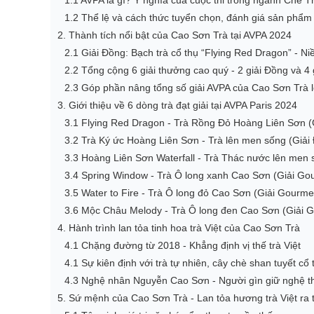
1.1 AVPA là gì? Ý nghĩa của cuộc thi trong ngành Chè T
1.2 Thể lệ và cách thức tuyển chọn, đánh giá sản phẩm
2. Thành tích nổi bật của Cao Sơn Trà tại AVPA 2024
2.1 Giải Đồng: Bạch trà cổ thụ “Flying Red Dragon” - 
2.2 Tổng cộng 6 giải thưởng cao quý - 2 giải Đồng và 4
2.3 Góp phần nâng tổng số giải AVPA của Cao Sơn Trà l
3. Giới thiệu về 6 dòng trà đạt giải tại AVPA Paris 2024
3.1 Flying Red Dragon - Trà Rồng Đỏ Hoàng Liên Sơn (
3.2 Trà Ký ức Hoàng Liên Sơn - Trà lên men sống (Giải
3.3 Hoàng Liên Sơn Waterfall - Trà Thác nước lên men 
3.4 Spring Window - Trà Ô long xanh Cao Sơn (Giải Go
3.5 Water to Fire - Trà Ô long đỏ Cao Sơn (Giải Gourme
3.6 Mộc Châu Melody - Trà Ô long đen Cao Sơn (Giải 
4. Hành trình lan tỏa tinh hoa trà Việt của Cao Sơn Trà
4.1 Chặng đường từ 2018 - Khẳng định vị thế trà Việt
4.1 Sự kiên định với trà tự nhiên, cây chè shan tuyết cổ 
4.3 Nghệ nhân Nguyễn Cao Sơn - Người gìn giữ nghệ thu
5. Sứ mệnh của Cao Sơn Trà - Lan tỏa hương trà Việt ra t