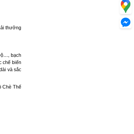
iải thưởng
 Độ…, bạch
c chế biến
dài và sắc
đồ Chè Thế