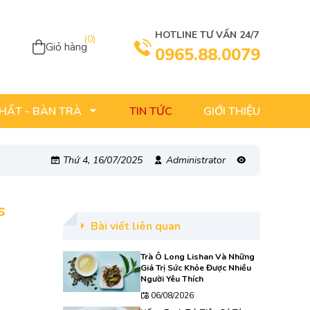
HOTLINE TƯ VẤN 24/7
(
0
)
Giỏ hàng
0965.88.0079
TIN TỨC
GIỚI THIỆU
THẤT - BÀN TRÀ
Thứ 4, 16/07/2025
Administrator
s
Bài viết liên quan
Trà Ô Long Lishan Và Những
Giá Trị Sức Khỏe Được Nhiều
Người Yêu Thích
06/08/2026