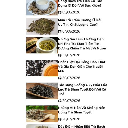
Uống Bạch Trà Tiên Có Tác
Dụng Gì Đối Với Sức Khỏe?
05/08/2026
Mua Trà Trầm Hương Ở Đâu
Uy Tín, Chất Lượng Cao?
04/08/2026
Những Sai Lầm Thường Gặp
Khi Pha Trà Mao Tiêm Tín
Dương Khiến Trà Mất Vị Ngon
31/07/2026
Phân Biệt Đại Hồng Bào Thật
Và Giả Đơn Giản Cho Người
Mới
30/07/2026
Tác Dụng Chống Oxy Hóa Của
Lục Trà Shan Tuyết Đối Với Cơ
Thể
29/07/2026
Những Ai Nên Và Không Nên
Uống Trà Shan Tuyết
28/07/2026
Đặc Điểm Nhận Biết Trà Bạch