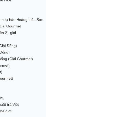
hế Giới
Niềm tự hào Hoàng Liên Sơn
 giải Gourmet
ên 21 giải
Giải Đồng)
 Đồng)
sống (Giải Gourmet)
urmet)
t)
Gourmet)
thụ
ật trà Việt
hế giới