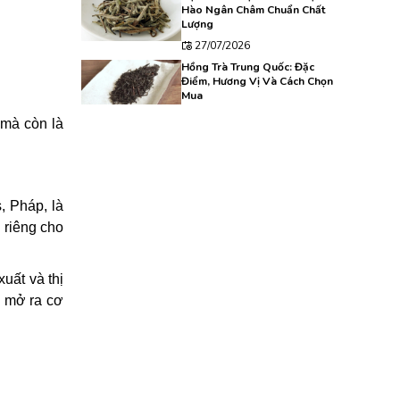
Hào Ngân Châm Chuẩn Chất
Lượng
27/07/2026
Hồng Trà Trung Quốc: Đặc
Điểm, Hương Vị Và Cách Chọn
Mua
24/07/2026
 mà còn là
Kinh Nghiệm Chọn Mua Nham
Trà Chất Lượng Dành Cho
Người Mới
23/07/2026
, Pháp, là
 riêng cho
uất và thị
, mở ra cơ