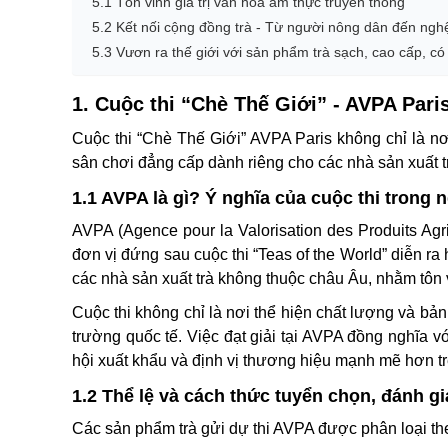
5.1 Tôn vinh giá trị văn hóa ẩm thực truyền thống
5.2 Kết nối cộng đồng trà - Từ người nông dân đến ngh
5.3 Vươn ra thế giới với sản phẩm trà sạch, cao cấp, có
1. Cuộc thi “Chè Thế Giới” - AVPA Pari
Cuộc thi “Chè Thế Giới” AVPA Paris không chỉ là n
sân chơi đẳng cấp dành riêng cho các nhà sản xuất t
1.1 AVPA là gì? Ý nghĩa của cuộc thi trong
AVPA (Agence pour la Valorisation des Produits Agri
đơn vị đứng sau cuộc thi “Teas of the World” diễn ra
các nhà sản xuất trà không thuộc châu Âu, nhằm tôn v
Cuộc thi không chỉ là nơi thể hiện chất lượng và bản
trường quốc tế. Việc đạt giải tại AVPA đồng nghĩa 
hội xuất khẩu và định vị thương hiệu mạnh mẽ hơn tr
1.2 Thể lệ và cách thức tuyển chọn, đánh g
Các sản phẩm trà gửi dự thi AVPA được phân loại t