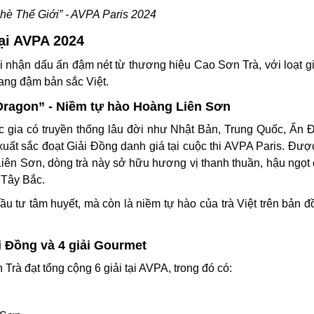
Chè Thế Giới” - AVPA Paris 2024
tại AVPA 2024
hi nhận dấu ấn đậm nét từ thương hiệu Cao Sơn Trà, với loạt g
mang đậm bản sắc Việt.
 Dragon” - Niềm tự hào Hoàng Liên Sơn
c gia có truyền thống lâu đời như Nhật Bản, Trung Quốc, Ấn
xuất sắc đoạt Giải Đồng danh giá tại cuộc thi AVPA Paris. Đượ
Liên Sơn, dòng trà này sở hữu hương vị thanh thuần, hậu ngọt 
 Tây Bắc.
u tư tâm huyết, mà còn là niềm tự hào của trà Việt trên bản 
i Đồng và 4 giải Gourmet
rà đạt tổng cộng 6 giải tại AVPA, trong đó có: