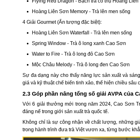
Flying Red Dragon - Bạch trà cổ thụ Hoàng Liên
Hoàng Liên Sơn Memory - Trà lên men sống
4 Giải Gourmet (Ấn tượng đặc biệt):
Hoàng Liên Sơn Waterfall - Trà lên men sống
Spring Window - Trà ô long xanh Cao Sơn
Water to Fire - Trà ô long đỏ Cao Sơn
Mộc Châu Melody - Trà ô long đen Cao Sơn
Sự đa dạng này cho thấy năng lực sản xuất và sáng
giá và kỹ thuật chế biến tinh xảo, thể hiện chiều sâu 
2.3 Góp phần nâng tổng số giải AVPA của Ca
Với 6 giải thưởng mới trong năm 2024, Cao Sơn Trà
đáng nể trong giới sản xuất trà quốc tế.
Không chỉ là sự công nhận về chất lượng, những gi
trong hành trình đưa trà Việt vươn xa, từng bước khẳ