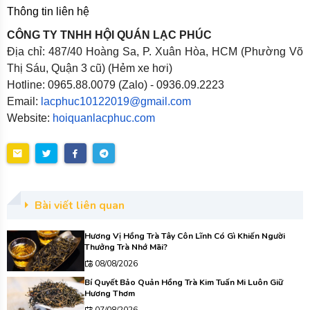
Thông tin liên hệ
CÔNG TY TNHH HỘI QUÁN LẠC PHÚC
Địa chỉ: 487/40 Hoàng Sa, P. Xuân Hòa, HCM (Phường Võ
Thị Sáu, Quận 3 cũ) (Hẻm xe hơi)
Hotline: 0965.88.0079 (Zalo) - 0936.09.2223
Email:
lacphuc10122019@gmail.com
Website:
hoiquanlacphuc.com
Bài viết liên quan
Hương Vị Hồng Trà Tây Côn Lĩnh Có Gì Khiến Người
Thưởng Trà Nhớ Mãi?
08/08/2026
Bí Quyết Bảo Quản Hồng Trà Kim Tuấn Mi Luôn Giữ
Hương Thơm
07/08/2026