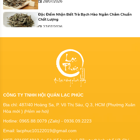
28/07/2026
Đặc Điểm Nhận Biết Trà Bạch Hào Ngân Châm Chuẩn
Chất Lượng
27/07/2026
CÔNG TY TNHH HỘI QUÁN LẠC PHÚC
Địa chỉ: 487/40 Hoàng Sa, P. Võ Thị Sáu, Q.3, HCM (Phường Xuân
(Hẻm xe hơi)
Hòa mới )
Hotline: 0965.88.0079
(Zalo)
- 0936.09.2223
Email: lacphuc10122019@gmail.com