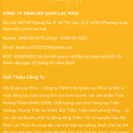
CÔNG TY TNHH HỘI QUÁN LẠC PHÚC
Địa chỉ: 487/40 Hoàng Sa, P. Võ Thị Sáu, Q.3, HCM (Phường Xuân
(Hẻm xe hơi)
Hòa mới )
Hotline: 0965.88.0079
(Zalo)
- 0936.09.2223
Email: lacphuc10122019@gmail.com
MST:
0316054812
do Sở Kế hoạch và Đầu tư thành phố Hồ Chí
Minh cấp ngày 10 tháng 02 năm 2019
Giới Thiệu Công Ty
Hội Quán Lạc Phúc - Công ty TNHH Hội Quán Lạc Phúc là đơn vị
hoạt động lâu năm trong lĩnh vực kinh doanh các sản phẩm Trầm
Hương Thiên Nhiên 100%, chất lượng cao như: Vòng tay Trầm
Hương, Nhang Trầm tự nhiên, Bột Trầm, Trầm cảnh phong thủy,... và
các sản phẩm phụ kiện lư đồng xông Trầm. Tất cả nguyên liệu đều
được Lạc Phúc thu mua tận nơi trực tiếp tại xưởng, được chế tác bởi
đội ngủ thợ tiện lành nghề để đảm bảo mẫu mã đa dạng, chất lượng