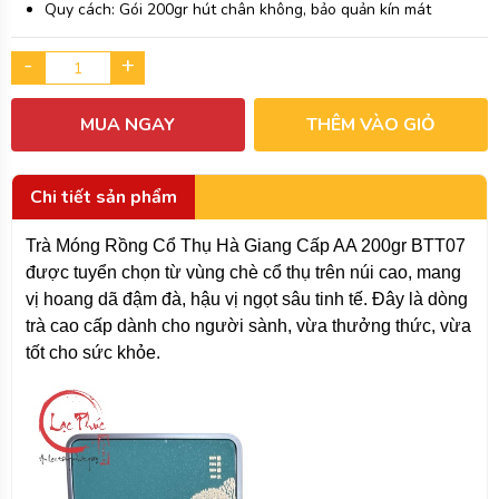
Quy cách: Gói 200gr hút chân không, bảo quản kín mát
-
+
MUA NGAY
THÊM VÀO GIỎ
Chi tiết sản phẩm
Trà Móng Rồng Cổ Thụ Hà Giang Cấp AA 200gr BTT07
được tuyển chọn từ vùng chè cổ thụ trên núi cao, mang
vị hoang dã đậm đà, hậu vị ngọt sâu tinh tế. Đây là dòng
trà cao cấp dành cho người sành, vừa thưởng thức, vừa
tốt cho sức khỏe.