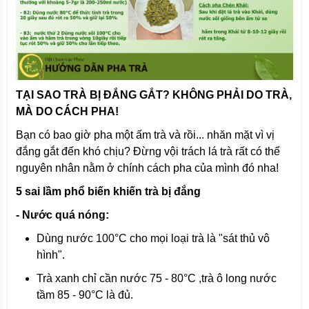
TẠI SAO TRÀ BỊ ĐẮNG GẮT? KHÔNG PHẢI DO TRÀ,
MÀ DO CÁCH PHA!
Bạn có bao giờ pha một ấm trà và rồi... nhăn mặt vì vị
đắng gắt đến khó chịu?
Đừng vội trách lá trà rất có thể
nguyên nhân nằm ở chính cách pha của mình đó nha!
5 sai lầm phổ biến khiến trà bị đắng
- Nước quá nóng:
Dùng nước 100°C cho mọi loại trà là "sát thủ vô
hình".
Trà xanh chỉ cần nước 75 - 80°C ,trà ô long nước
tầm 85 - 90°C là đủ.