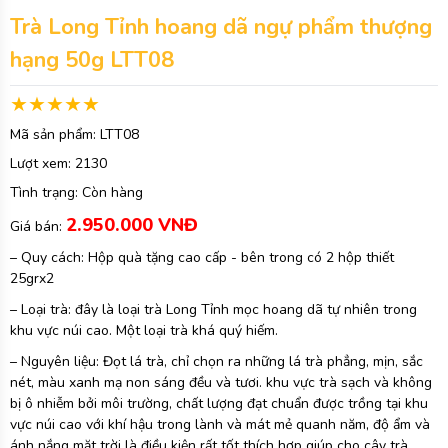
Trà Long Tỉnh hoang dã ngự phẩm thượng
hạng 50g LTT08
Mã sản phẩm:
LTT08
Lượt xem:
2130
Tình trạng:
Còn hàng
2.950.000 VNĐ
Giá bán:
– Quy cách: Hộp quà tặng cao cấp - bên trong có 2 hộp thiết
25grx2
– Loại trà: đây là loại trà Long Tỉnh mọc hoang dã tự nhiên trong
khu vực núi cao. Một loại trà khá quý hiếm.
– Nguyên liệu: Đọt lá trà, chỉ chọn ra những lá trà phẳng, mịn, sắc
nét, màu xanh mạ non sáng đều và tươi. khu vực trà sạch và không
bị ô nhiễm bởi môi trường, chất lượng đạt chuẩn được trồng tại khu
vực núi cao với khí hậu trong lành và mát mẻ quanh năm, độ ẩm và
ánh nắng mặt trời là điều kiện rất tốt thích hợp giúp cho cây trà