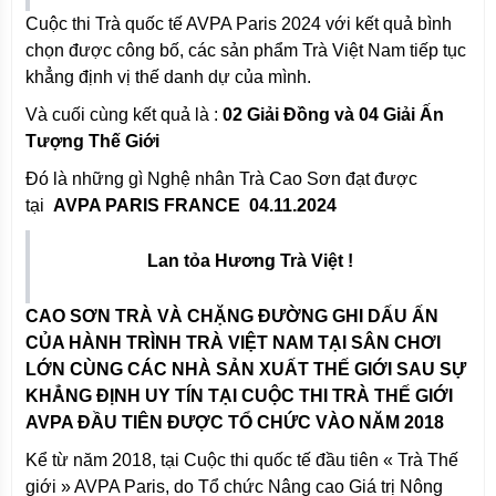
Cuộc thi Trà quốc tế AVPA Paris 2024 với kết quả bình
chọn được công bố, các sản phẩm Trà Việt Nam tiếp tục
khẳng định vị thế danh dự của mình.
Và cuối cùng kết quả là :
02 Giải Đồng và 04 Giải Ấn
Tượng Thế Giới
Đó là những gì Nghệ nhân Trà Cao Sơn đạt được
tại
AVPA PARIS FRANCE 04.11.2024
Lan tỏa Hương Trà Việt !
CAO SƠN TRÀ VÀ CHẶNG ĐƯỜNG GHI DẤU ẤN
CỦA HÀNH TRÌNH TRÀ VIỆT NAM TẠI SÂN CHƠI
LỚN CÙNG CÁC NHÀ SẢN XUẤT THẾ GIỚI SAU SỰ
KHẲNG ĐỊNH UY TÍN TẠI CUỘC THI TRÀ THẾ GIỚI
AVPA ĐẦU TIÊN ĐƯỢC TỔ CHỨC VÀO NĂM 2018
Kể từ năm 2018, tại Cuộc thi quốc tế đầu tiên « Trà Thế
giới » AVPA Paris, do Tổ chức Nâng cao Giá trị Nông