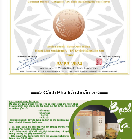
---
===> Cách Pha trà chuẩn vị <===